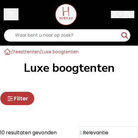
Sear
/
Feesttenten
/
Luxe boogtenten
Home
Luxe boogtenten
Filter
10 resultaten gevonden
Relevantie