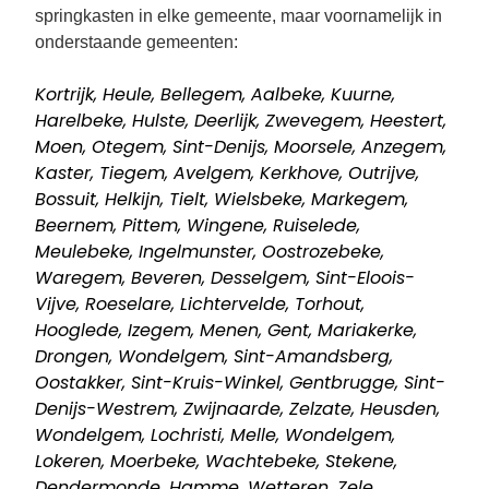
springkasten in elke gemeente, maar voornamelijk in
onderstaande gemeenten:
Kortrijk, Heule, Bellegem, Aalbeke, Kuurne,
Harelbeke, Hulste, Deerlijk, Zwevegem, Heestert,
Moen, Otegem, Sint-Denijs, Moorsele, Anzegem,
Kaster, Tiegem, Avelgem, Kerkhove, Outrijve,
Bossuit, Helkijn, Tielt, Wielsbeke, Markegem,
Beernem, Pittem, Wingene, Ruiselede,
Meulebeke, Ingelmunster, Oostrozebeke,
Waregem, Beveren, Desselgem, Sint-Eloois-
Vijve, Roeselare, Lichtervelde, Torhout,
Hooglede, Izegem, Menen, Gent, Mariakerke,
Drongen, Wondelgem, Sint-Amandsberg,
Oostakker, Sint-Kruis-Winkel, Gentbrugge, Sint-
Denijs-Westrem, Zwijnaarde, Zelzate, Heusden,
Wondelgem, Lochristi, Melle, Wondelgem,
Lokeren, Moerbeke, Wachtebeke, Stekene,
Dendermonde, Hamme, Wetteren, Zele,