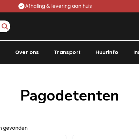
Afhaling & levering aan huis
Search
p
Over ons
Transport
Huurinfo
In
Pagodetenten
en gevonden