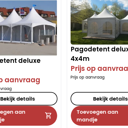
Pagodetent delu
4x4m
tent deluxe
Prijs op aanvra
Prijs op aanvraag
op aanvraag
nvraag
Bekijk details
Bekijk details
egen aan
Toevoegen aan
je
mandje