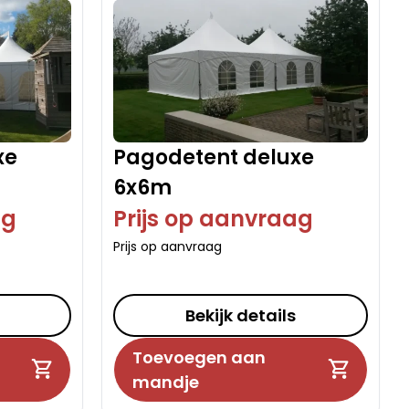
xe
Pagodetent deluxe
6x6m
ag
Prijs op aanvraag
Prijs op aanvraag
Bekijk details
Toevoegen aan
mandje