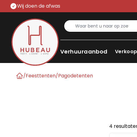
Wij doen de afwas
Verhuuraanbod
Verkoo
/
Feesttenten
/
Pagodetenten
Home
4 resultat