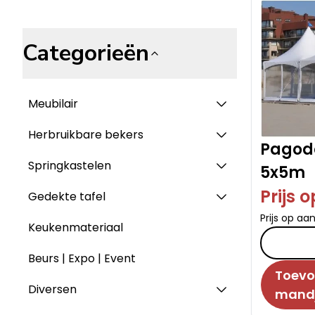
Categorieën
Meubilair
Herbruikbare bekers
Pagode
Springkastelen
5x5m
Prijs 
Gedekte tafel
Prijs op aa
Keukenmateriaal
Beurs | Expo | Event
Toevo
Diversen
mand