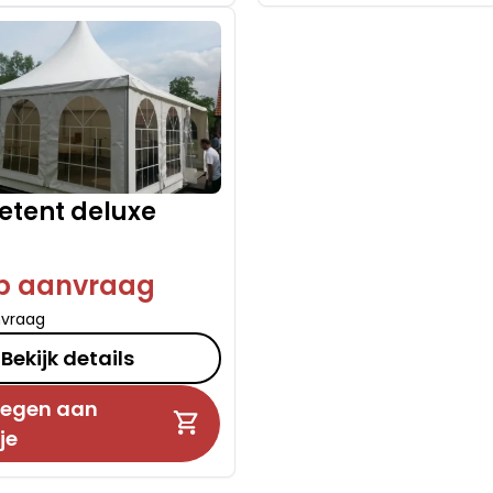
tent deluxe
op aanvraag
nvraag
Bekijk details
egen aan
je