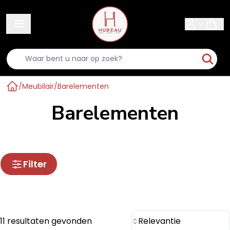
Sear
/
Meubilair
/
Barelementen
Home
Barelementen
Filter
11 resultaten gevonden
Relevantie