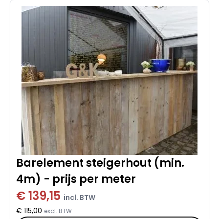
Barelement steigerhout (min.
4m) - prijs per meter
€ 139,15
incl. BTW
€ 115,00
excl. BTW