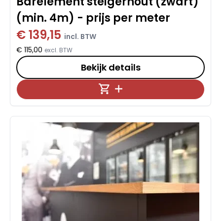
Barelement steigerhout (zwart)
(min. 4m) - prijs per meter
€ 139,15
incl. BTW
€ 115,00
excl. BTW
Bekijk details