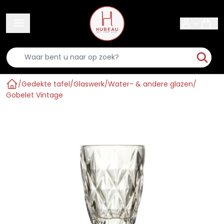
Sear
/
Gedekte tafel
/
Glaswerk
/
Water- & andere glazen
/
Home
Gobelet Vintage